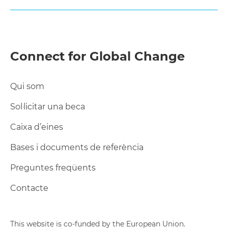
ACORD DE COOPERACIÓ
LOGO LAFEDE.CAT
SOL·LICITUD DE MODIFICACIONS PRESSUPOSTÀ
Connect for Global Change
LIQUIDACIÓ DE DESPESES
LOGO ACCD + GENERALITAT DE CATALUNYA
Qui som
Sol·licitar una beca
LOGO UE
Caixa d’eines
Bases i documents de referència
Preguntes freqüents
Contacte
This website is co-funded by the European Union.