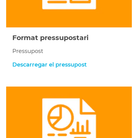
Format pressupostari
Pressupost
Descarregar el pressupost
Desarrega
els
requisits
de
despeses
de