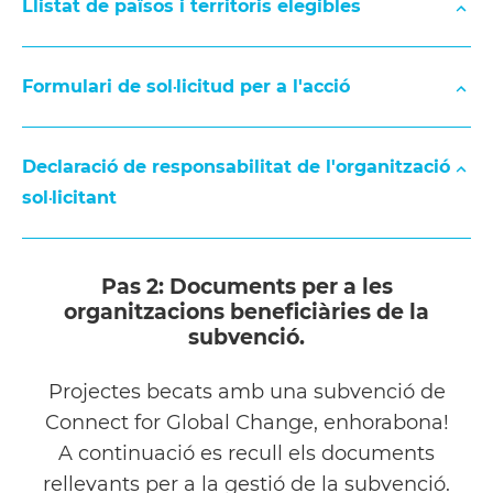
Llistat de països i territoris elegibles
Formulari de sol·licitud per a l'acció
LISTAT DE TERRITORIS ELEGIBLES
Declaració de responsabilitat de l'organització
sol·licitant
Pas 2: Documents per a les
organitzacions beneficiàries de la
FORMULARI DE SOL·LICITUD #BEQUES
subvenció.
Projectes becats amb una subvenció de
Connect for Global Change, enhorabona!
DECLARACIÓ DE RESPONSABILITAT SOL·LICITAN
A continuació es recull els documents
rellevants per a la gestió de la subvenció.