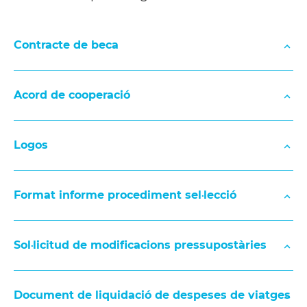
VERSIÓ WORD DECLARACIÓ DE RESPONSABILITA
Contracte de beca
Acord de cooperació
Logos
CONTRACTE DE LA BECA
Format informe procediment sel·lecció
LOGO CONNECT FOR GLOBAL CHANGE
Sol·licitud de modificacions pressupostàries
LOGO CONNECT FOR GLOBAL CHANGE + LOGO L
Document de liquidació de despeses de viatges
FORMAT INFORME PROCEDIMENT SELECCIÓ PE