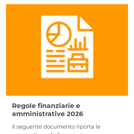
Scarica
le
Regole
finanziarie
e
amministrative
Regole finanziarie e
amministrative 2026
Il seguente documento riporta le