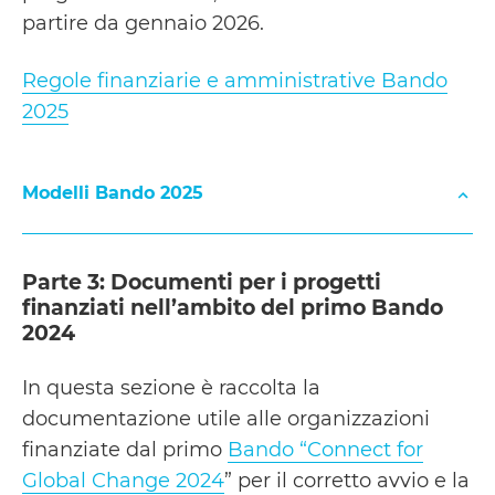
Dichiarazione soggetto co-proponente
partire da gennaio 2026.
3)
con sede all’estero (Allegato 2)
Regole finanziarie e amministrative Bando
2025
ALLEGATO 1 – DICHIARAZIONE CO-PROPONENTE
Modelli Bando 2025
MODELLO TRASMISSIONE REPORT FINALI E RICH
Parte 3: Documenti per i progetti
ALLEGATO 2 – DICHIARAZIONE CO-PROPONENTE
finanziati nell’ambito del primo Bando
2024
MODELLO DI REPORT FINANZIARIO
In questa sezione è raccolta la
documentazione utile alle organizzazioni
MODELLO TIMESHEET E CALCOLO COSTO ORARI
finanziate dal primo
Bando “Connect for
Global Change 2024
” per il corretto avvio e la