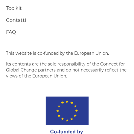
MODELLO PER PROCEDURE DI GARA UNICA
Toolkit
Contatti
MODELLO PER RICHIESTE DI VARIAZIONE PROG
FAQ
This website is co-funded by the European Union.
MODELLO PER VARIAZIONI DEL BUDGET
Its contents are the sole responsibility of the Connect for
Global Change partners and do not necessarily reflect the
views of the European Union.
MODULO PER LA SEGNALAZIONE DI IRREGOLARI