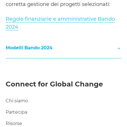
corretta gestione dei progetti selezionati:
MODELLO PER PROCEDURE DI GARA UNICA
Regole finanziarie e amministrative Bando
2024
MODELLO PER RICHIESTE DI VARIAZIONE PROG
Modelli Bando 2024
MODELLO PER VARIAZIONI DEL BUDGET
MODELLO TRASMISSIONE REPORT FINALI E RICH
MODULO PER LA SEGNALAZIONE DI IRREGOLARI
Connect for Global Change
MODELLO DI REPORT FINANZIARIO
ALLEGATO 3 – MODULO PARTECIPAZIONE ASSOCI
Chi siamo
MODELLO TIMESHEET E CALCOLO COSTO ORARI
Partecipa
Risorse