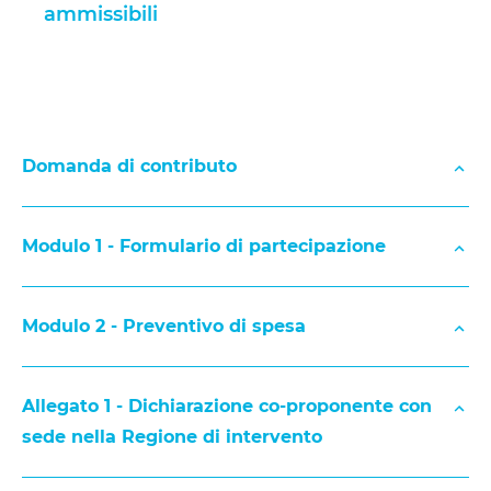
ammissibili
Domanda di contributo
Modulo 1 - Formulario di partecipazione
Fomulario di partecipazione (Modulo 1)
cop@pec.ongpiemonte.it
Modulo 2 - Preventivo di spesa
Preventivo di spesa (Modulo 2)
Allegato 1 - Dichiarazione co-proponente con
cop@pec.ongpiemonte.it
sede nella Regione di intervento
Domanda di contributo