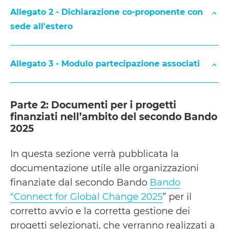
cop@pec.ongpiemonte.it
Allegato 2 - Dichiarazione co-proponente con
sede all'estero
Fomulario di partecipazione (Modulo
1)
Allegato 3 - Modulo partecipazione associati
Preventivo di spesa (Modulo 2)
cop@pec.ongpiemonte.it
Elenco dei
DOMANDA DI CONTRIBUTO
Parte 2: Documenti per i progetti
paesi e territori ammissibili
finanziati nell’ambito del secondo Bando
2025
MODULO 1 – FOMULARIO DI PARTECIPAZIONE
Dichiarazione del soggetto co-
In questa sezione verrà pubblicata la
cop@pec.ongpiemonte.it
proponente con sede nella Regione di
cop@pec.ongpiemonte.it
documentazione utile alle organizzazioni
MODULO 2 – PREVENTIVO DI SPESA
intervento (Allegato 1)
finanziate dal secondo Bando
Bando
“Connect for Global Change 2025
” per il
corretto avvio e la corretta gestione dei
progetti selezionati, che verranno realizzati a
Modulo partecipazione associati (Allegato