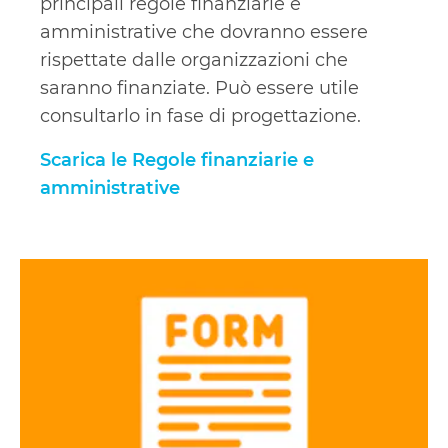
principali regole finanziarie e
amministrative che dovranno essere
rispettate dalle organizzazioni che
saranno finanziate. Può essere utile
consultarlo in fase di progettazione.
Scarica le Regole finanziarie e
amministrative
Scarica
l'elenco
dei
paesi
e
territori
ammissibili